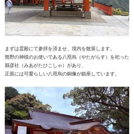
まずは霊殿にて参拝を済ませ、境内を散策します。
熊野の神様のお使いである八咫烏（やたがらす）を祀った
縣彦社（みあがたひこしゃ）があり、
正面には可愛らしい八咫烏の銅像が鎮座しています。