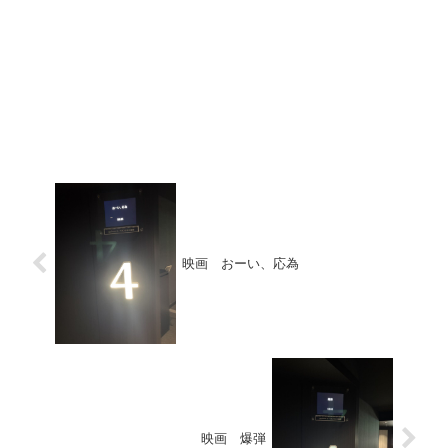
映画 おーい、応為
映画 爆弾