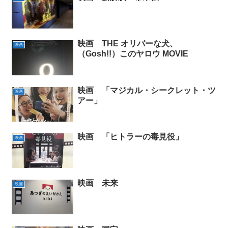
映画 THE オリバーな犬、
映画
（Gosh!!）このヤロウ MOVIE
映画 「マジカル・シークレット・ツ
映画
アー」
映画 「ヒトラーの毒見役」
映画
映画 未来
映画