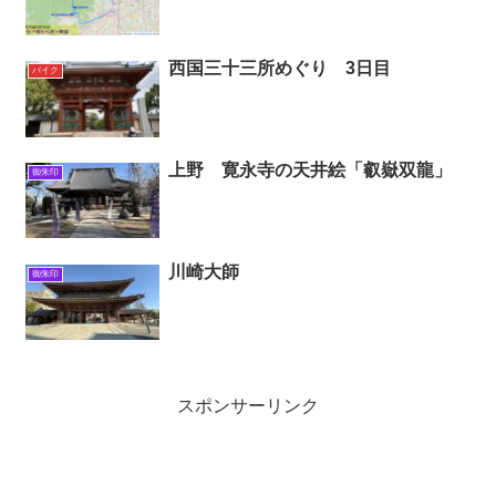
西国三十三所めぐり 3日目
バイク
上野 寛永寺の天井絵「叡嶽双龍」
御朱印
川崎大師
御朱印
スポンサーリンク