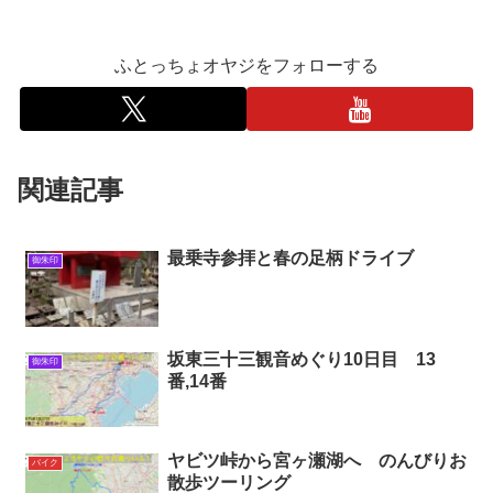
ふとっちょオヤジをフォローする
関連記事
最乗寺参拝と春の足柄ドライブ
御朱印
坂東三十三観音めぐり10日目 13
御朱印
番,14番
ヤビツ峠から宮ヶ瀬湖へ のんびりお
バイク
散歩ツーリング