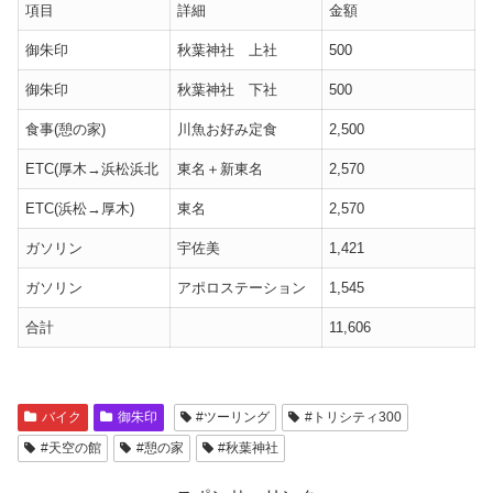
項目
詳細
金額
御朱印
秋葉神社 上社
500
御朱印
秋葉神社 下社
500
食事(憩の家)
川魚お好み定食
2,500
ETC(厚木→浜松浜北
東名＋新東名
2,570
ETC(浜松→厚木)
東名
2,570
ガソリン
宇佐美
1,421
ガソリン
アポロステーション
1,545
合計
11,606
バイク
御朱印
#ツーリング
#トリシティ300
#天空の館
#憩の家
#秋葉神社