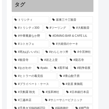
タグ
トリシティ
坂東三十三観音
#トリシティ300
#ツーリング
#大船観音
#中華蕎麦なか野
#DINING BAR & CAFE LiL
#コトカフェ
#大統領のケーキ
#死ねばいいのに
#わらじカツ丼
#今宮神社
#観音寺
#岩之上堂
#龍石寺
#おがわや
#yato.
#黒牢城
#戦争前夜
#ヒトラーの毒見役
#青山餃子房
#プライベート・ケース
#皇居 東御苑
#天麩羅 秋光
#浅草神社
#日本銀行本店
#三越本店
#サニーサニーピクニック
#手巻きYAMAMOTO
#福徳神社
#神門寺