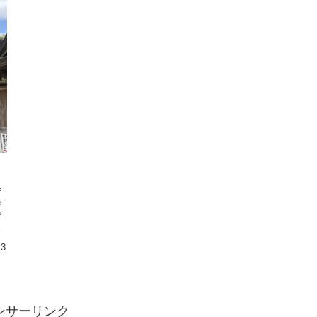
寺
瀑
離
、
13
ンサーリンク