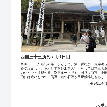
西国三十三所めぐり1日目
西国三十三所巡礼の第一歩として、第一番札所・青岸渡
を訪れました。あわせて熊野那智大社、そして日本三名
のひとつ・那智の滝も巡るルートです。拠点は新宮。距
的には近いものの、熊野古道の石段や長距離移動もあり
なかなか濃密な一日になりました。...
2026/04/
スポ