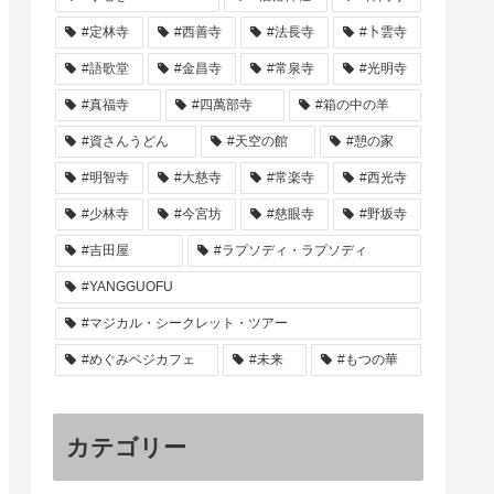
#定林寺
#西善寺
#法長寺
#卜雲寺
#語歌堂
#金昌寺
#常泉寺
#光明寺
#真福寺
#四萬部寺
#箱の中の羊
#資さんうどん
#天空の館
#憩の家
#明智寺
#大慈寺
#常楽寺
#西光寺
#少林寺
#今宮坊
#慈眼寺
#野坂寺
#吉田屋
#ラプソディ・ラプソディ
#YANGGUOFU
#マジカル・シークレット・ツアー
#めぐみベジカフェ
#未来
#もつの華
カテゴリー